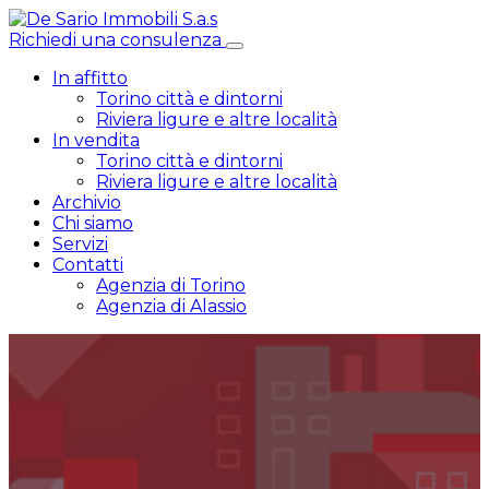
Richiedi una consulenza
In affitto
Torino città e dintorni
Riviera ligure e altre località
In vendita
Torino città e dintorni
Riviera ligure e altre località
Archivio
Chi siamo
Servizi
Contatti
Agenzia di Torino
Agenzia di Alassio